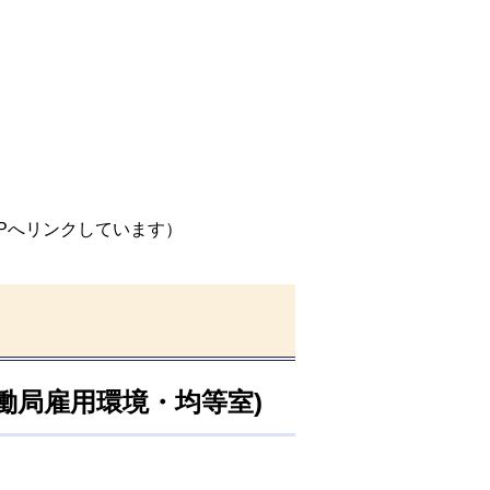
。
Pへリンクしています）
働局雇用環境・均等室)