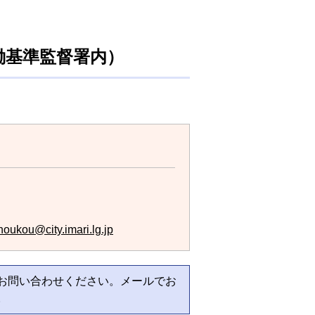
働基準監督署内）
houkou@city.imari.lg.jp
お問い合わせください。メールでお
。