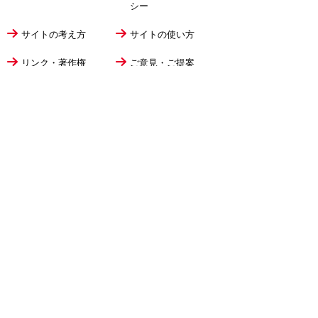
シー
サイトの考え方
サイトの使い方
リンク・著作権
ご意見・ご提案
伊万里市役所
法人番号
1000020412058
〒848-8501
佐賀県伊万里市立花町1355番地1
TEL
0955-23-2111
(代表)
FAX 0955-23-6113
市役所本庁の開庁時間は
平日8時30分から17時15分までです。
毎週火曜日は証明書発行業務に関して19時まで
延長しておりますのでご利用ください。