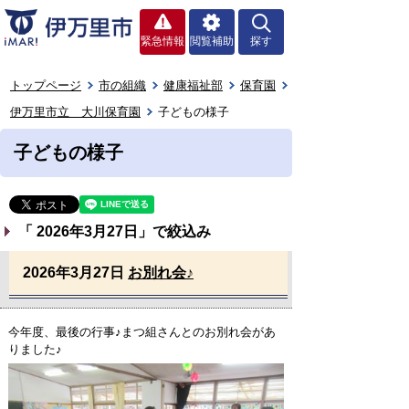
緊急情報
閲覧補助
探す
トップページ
市の組織
健康福祉部
保育園
伊万里市立 大川保育園
子どもの様子
子どもの様子
「
2026年3月27日
」で絞込み
2026年3月27日
お別れ会♪
今年度、最後の行事♪まつ組さんとのお別れ会があ
りました♪