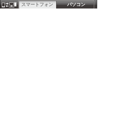
スマートフォン
パソコン
サイトマップ
プライバシーポリ
シー
サイトの考え方
サイトの使い方
リンク・著作権
ご意見・ご提案
伊万里市役所
法人番号
1000020412058
〒848-8501
佐賀県伊万里市立花町1355番地1
TEL
0955-23-2111
(代表)
FAX 0955-23-6113