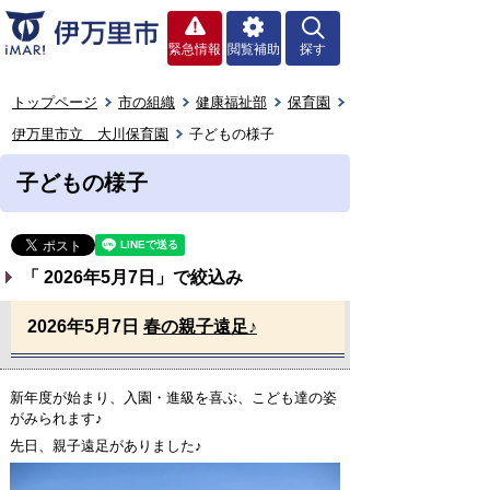
緊急情報
閲覧補助
探す
トップページ
市の組織
健康福祉部
保育園
伊万里市立 大川保育園
子どもの様子
子どもの様子
「
2026年5月7日
」で絞込み
2026年5月7日
春の親子遠足♪
新年度が始まり、入園・進級を喜ぶ、こども達の姿
がみられます♪
先日、親子遠足がありました♪