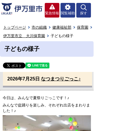
緊急情報
閲覧補助
探す
トップページ
市の組織
健康福祉部
保育園
伊万里市立 大川保育園
子どもの様子
子どもの様子
2026年7月25日
なつまつりごっこ♪
今日は、みんなで夏祭りごっこです！♪
みんなで盆踊りを楽しみ、それぞれ出店をまわりま
した！♪