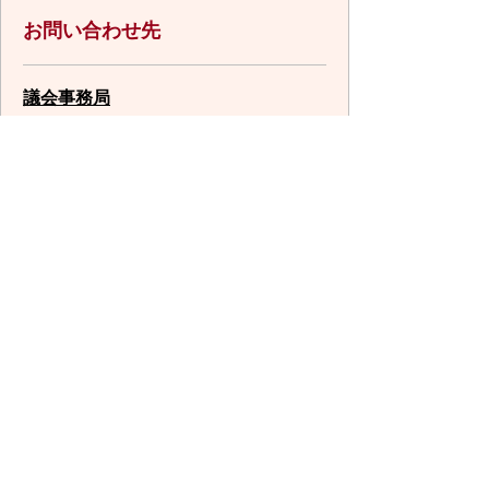
お問い合わせ先
議会事務局
所在地/〒848-8501 佐賀県伊万里市立
花町1355番地1
電話番号/
0955-23-2594
FAX/0955-22-
1277 E-mail/
gikai@city.imari.lg.jp
回答が必要なお問い合わせは、こちらの「お問合わせ
先」へお問い合わせください。メールでお問い合わせ
の際は、氏名・住所・電話番号をご記入ください。
スマートフォン
パソコン
サイトマップ
プライバシーポリ
シー
サイトの考え方
サイトの使い方