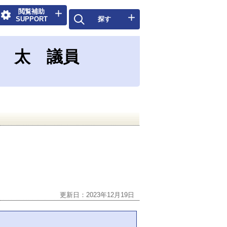
閲覧補助
2月）梶山 太 議員
SUPPORT
探す
山 太 議員
更新日：2023年12月19日