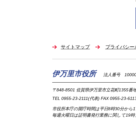
サイトマップ
プライバシー
伊万里市役所
法人番号 100002
〒848-8501
佐賀県伊万里市立花町1355番地
TEL
0955-23-2111
(代表)
FAX 0955-23-611
市役所本庁の開庁時間は
平日8時30分から
毎週火曜日は証明書発行業務に関して19