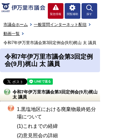
緊急情報
閲覧補助
探す
市議会ホーム
一般質問インターネット配信
動画一覧
令和7年伊万里市議会第3回定例会(9月)梶山 太 議員
令和7年伊万里市議会第3回定例
会(9月)梶山 太 議員
令和7年伊万里市議会第3回定例会(9月)梶山
太 議員
1.黒塩地区における廃棄物最終処分
場について
(1)これまでの経緯
(2)意見照会の詳細