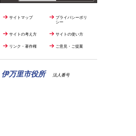
サイトマップ
プライバシーポリ
シー
サイトの考え方
サイトの使い方
リンク・著作権
ご意見・ご提案
伊万里市役所
法人番号
1000020412058
〒848-8501
佐賀県伊万里市立花町1355番地1
TEL
0955-23-2111
(代表)
FAX 0955-23-6113
市役所本庁の開庁時間は