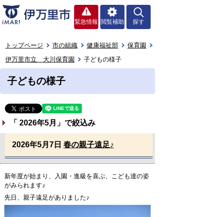
緊急情報
閲覧補助
探す
トップページ
市の組織
健康福祉部
保育園
伊万里市立 大川保育園
子どもの様子
子どもの様子
「
2026年5月
」で絞込み
2026年5月7日
春の親子遠足♪
新年度が始まり、入園・進級を喜ぶ、こども達の姿
がみられます♪
先日、親子遠足がありました♪