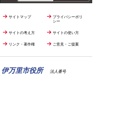
サイトマップ
プライバシーポリ
シー
サイトの考え方
サイトの使い方
リンク・著作権
ご意見・ご提案
伊万里市役所
法人番号
1000020412058
〒848-8501
佐賀県伊万里市立花町1355番地1
TEL
0955-23-2111
(代表)
FAX 0955-23-6113
市役所本庁の開庁時間は