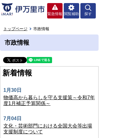
緊急情報
閲覧補助
探す
トップページ
市政情報
市政情報
新着情報
1月30日
物価高から暮らしを守る支援策～令和7年
度1月補正予算関係～
7月04日
文化・芸術部門における全国大会等出場
支援制度について