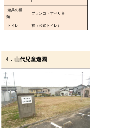
1
遊具の種
ブランコ・すべり台
類
トイレ
有（和式トイレ）
4．山代児童遊園