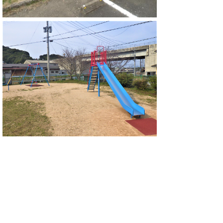
所在地
伊万里市山代町立岩2639番地9
遊具の種類
ブランコ・すべり台
トイレ
有（和式トイレ）