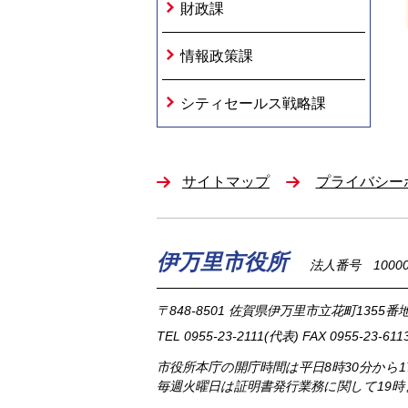
財政課
情報政策課
シティセールス戦略課
サイトマップ
プライバシー
伊万里市役所
法人番号 100002
〒848-8501
佐賀県伊万里市立花町1355番地
TEL
0955-23-2111
(代表)
FAX 0955-23-611
市役所本庁の開庁時間は
平日8時30分から
毎週火曜日は証明書発行業務に関して19