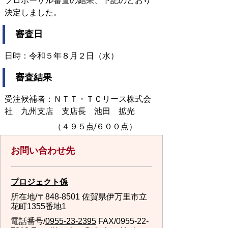
プロポーザル審査の結果、下記のとおり
決定しました。
審査日
日時：令和５年８月２日（水）
審査結果
受注候補者：ＮＴＴ・ＴＣリース株式会
社 九州支店 支店長 池田 拡光
（４９５点/６００点）
お問い合わせ先
プロジェクト係
所在地/〒848-8501 佐賀県伊万里市立
花町1355番地1
電話番号/
0955-23-2395
FAX/0955-22-