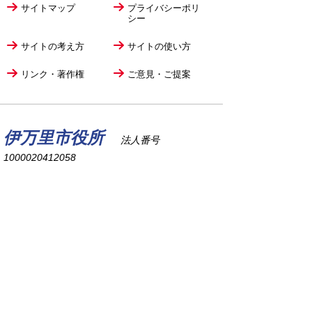
サイトマップ
プライバシーポリ
シー
サイトの考え方
サイトの使い方
リンク・著作権
ご意見・ご提案
伊万里市役所
法人番号
1000020412058
〒848-8501
佐賀県伊万里市立花町1355番地1
TEL
0955-23-2111
(代表)
FAX 0955-23-6113
市役所本庁の開庁時間は
平日8時30分から17時15分までです。
毎週火曜日は証明書発行業務に関して19時まで