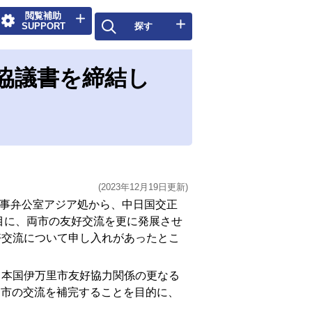
閲覧補助
SUPPORT
探す
協議書を締結し
(2023年12月19日更新)
外事弁公室アジア処から、中日国交正
節目に、両市の友好交流を更に発展させ
好交流について申し入れがあったとこ
日本国伊万里市友好協力関係の更なる
く両市の交流を補完することを目的に、