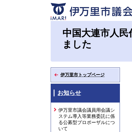
市議会ホーム
お知らせ
中国大
中国大連市人民
ました
伊万里市トップページ
お知らせ
伊万里市議会議員用会議シ
ステム導入等業務委託に係
る公募型プロポーザルにつ
いて