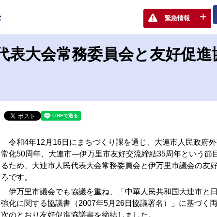
連市人民代表大会常務委員会と友好促進協議書を締結しました
緊急情報
代表大会常務委員会と友好促進
令和4年12月16日にまちづくり課を通じ、大連市人民政府
常化50周年、大連市―伊万里市友好交流締結35周年という
るため、大連市人民代表大会常務委員会と伊万里市議会の友
ろです。
伊万里市議会でも協議を重ね、
「中華人民共和国大連市と
強化に関する協議書（2007年5月26日協議署名）」に基づ
次のとおり
友好促進協議書を締結しました。