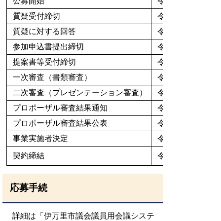
公募開始
令和8年6月11日
質疑受付締切
令和8年6月18日
質疑に対する回答
令和8年6月22日
参加申込書提出締切
令和8年6月30日
提案書等受付締切
令和8年7月31日
一次審査（書類審査）
令和8年8月上旬
二次審査（プレゼンテーション審査）
令和8年8月中旬
プロポーザル審査結果通知
令和8年8月中旬
プロポーザル審査結果公表
令和8年8月中旬
事業実施者決定
令和8年8月下旬
契約締結
令和8年9月上旬
応募手続
詳細は「
伊万里市議会議員用会議システ