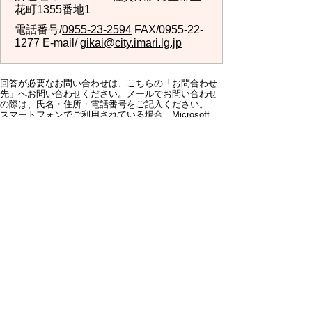
花町1355番地1
電話番号/
0955-23-2594
FAX/0955-22-
1277 E-mail/
gikai@city.imari.lg.jp
回答が必要なお問い合わせは、こちらの「お問合わせ
先」へお問い合わせください。メールでお問い合わせ
の際は、氏名・住所・電話番号をご記入ください。
スマートフォンでご利用されている場合、Microsoft
Office用ファイルを閲覧できるアプリケーションが端
末にインストールされていないことがございます。そ
の場合、Microsoft Officeまたは無償のMicrosoft社製ビ
ューアーアプリケーションの入っているPC端末などを
ご利用し閲覧をお願い致します。
スマートフォン
パソコン
サイトマップ
プライバシーポリ
シー
サイトの考え方
サイトの使い方
リンク・著作権
ご意見・ご提案