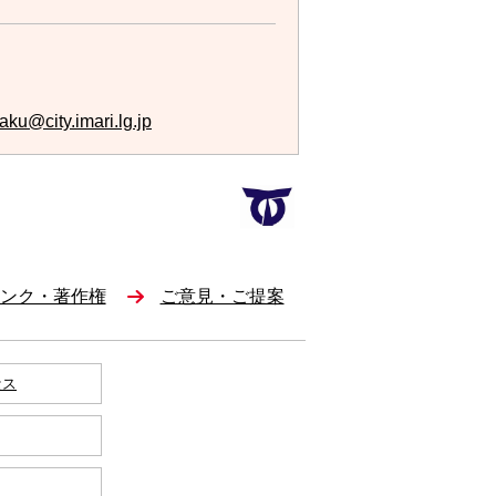
aku@city.imari.lg.jp
ンク・著作権
ご意見・ご提案
セス