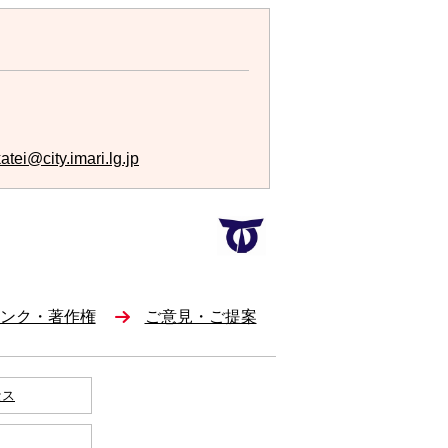
tei@city.imari.lg.jp
ンク・著作権
ご意見・ご提案
セス