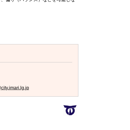
ity.imari.lg.jp