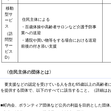
移動
型サ
住民主体による
ービ
ス
・百歳体操や高齢者サロンなど介護予防事
業への送迎
（訪
問型
・通院や買い物等をする場合における送迎
サー
前後の付き添い支援
ビス
D）
〈住民主体の団体とは〉
要支援などの認定を受けている人を含む65歳以上の高齢者
を提供する団体で、以下のすべてに該当すること。（詳細は
■町内会、ボランティア団体など公共の利益を目的とした団体