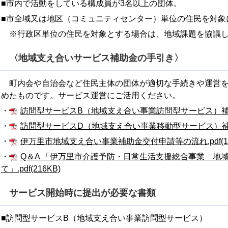
■市内で活動をしている構成員が3名以上の団体。
■市全域又は地区（コミュニティセンター）単位の住民を対象
※行政区単位の住民を対象とする場合は、地域課題を協議し
〈地域支え合いサービス補助金の手引き〉
町内会や自治会など住民主体の団体が適切な手続きや運営を
めたものです。サービス運営にご活用ください。
・
訪問型サービスB（地域支え合い事業訪問型サービス）補助金募集
・
訪問型サービスD（地域支え合い事業移動型サービス）補助金募
・
伊万里市地域支え合い事業補助金交付申請等の流れ.pdf(16
・
Q＆A 「伊万里市介護予防・日常生活支援総合事業 地
て」.pdf(216KB)
サービス開始時に提出が必要な書類
■訪問型サービスB（地域支え合い事業訪問型サービス）