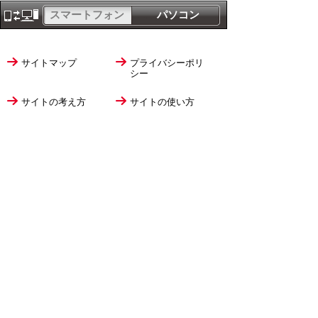
スマートフォン
パソコン
サイトマップ
プライバシーポリ
シー
サイトの考え方
サイトの使い方
リンク・著作権
ご意見・ご提案
伊万里市役所
法人番号
1000020412058
〒848-8501
佐賀県伊万里市立花町1355番地1
TEL
0955-23-2111
(代表)
FAX 0955-23-6113