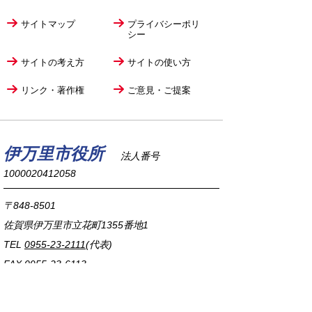
サイトマップ
プライバシーポリ
シー
サイトの考え方
サイトの使い方
リンク・著作権
ご意見・ご提案
伊万里市役所
法人番号
1000020412058
〒848-8501
佐賀県伊万里市立花町1355番地1
TEL
0955-23-2111
(代表)
FAX 0955-23-6113
市役所本庁の開庁時間は
平日8時30分から17時15分までです。