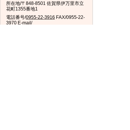
所在地/〒848-8501 佐賀県伊万里市立
花町1355番地1
電話番号/
0955-22-3916
FAX/0955-22-
3970 E-mail/
kenkouzukuri@city.imari.lg.jp
回答が必要なお問い合わせは、こちらの「お問合わせ
先」へお問い合わせください。メールでお問い合わせ
の際は、氏名・住所・電話番号をご記入ください。
スマートフォン
パソコン
サイトマップ
プライバシーポリ
シー
サイトの考え方
サイトの使い方
リンク・著作権
ご意見・ご提案