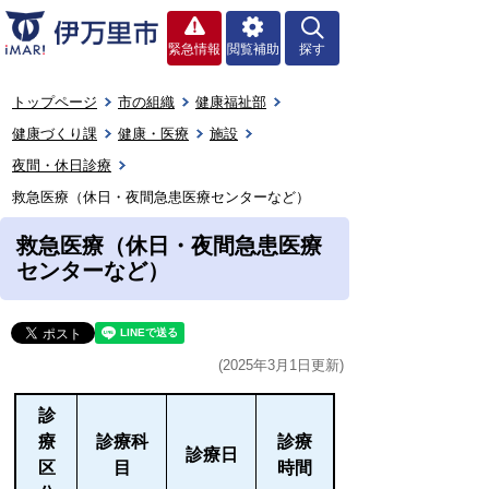
緊急情報
閲覧補助
探す
トップページ
市の組織
健康福祉部
健康づくり課
健康・医療
施設
夜間・休日診療
救急医療（休日・夜間急患医療センターなど）
救急医療（休日・夜間急患医療
センターなど）
(2025年3月1日更新)
診
療
診療科
診療
診療日
区
目
時間