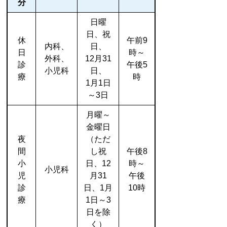
分
日曜
日、祝
休
午前9
内科、
日、
日
時～
外科、
12月31
診
午後5
小児科
日、
療
時
1月1日
～3日
月曜～
金曜日
夜
（ただ
間
し祝
午後8
小
日、12
時～
小児科
児
月31
午後
診
日、1月
10時
療
1日～3
日を除
く）