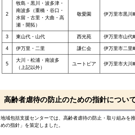
牧島・黒川・波多津・
南波多（重橋・谷口・
2
敬愛園
伊万里市黒川町
水留・古里・大曲・高
瀬・開拓）
3
東山代・山代
西光苑
伊万里市山代町
4
伊万里・二里
謙仁会
伊万里市二里町
大川・松浦・南波多
5
ユートピア
伊万里市大川町
（上記以外）
高齢者虐待の防止のための指針につい
地域包括支援センターでは、高齢者虐待の防止・取り組みを
めの指針」を策定しました。