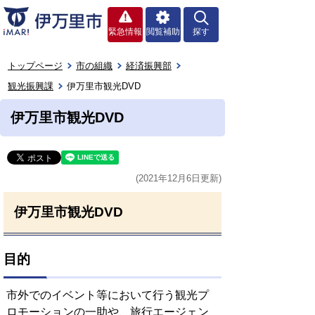
緊急情報
閲覧補助
探す
トップページ
市の組織
経済振興部
観光振興課
伊万里市観光DVD
伊万里市観光DVD
(2021年12月6日更新)
伊万里市観光DVD
目的
市外でのイベント等において行う観光プ
ロモーションの一助や、旅行エージェン