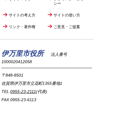
シー
サイトの考え方
サイトの使い方
リンク・著作権
ご意見・ご提案
伊万里市役所
法人番号
1000020412058
〒848-8501
佐賀県伊万里市立花町1355番地1
TEL
0955-23-2111
(代表)
FAX 0955-23-6113
市役所本庁の開庁時間は
平日8時30分から17時15分までです。
毎週火曜日は証明書発行業務に関して19時まで
延長しておりますのでご利用ください。