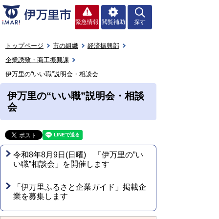
緊急情報
閲覧補助
探す
トップページ
市の組織
経済振興部
企業誘致・商工振興課
伊万里の“いい職”説明会・相談会
伊万里の“いい職”説明会・相談
会
令和8年8月9日(日曜) 「伊万里の”い
い職”相談会」を開催します
「伊万里ふるさと企業ガイド」掲載企
業を募集します