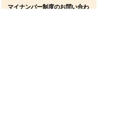
マイナンバー制度のお問い合わ
せは
0120
－
95
－
マイナンバー
0178
（無料
）
※お掛け間違いのないようご
注意ください。
平日9時30分～20時00分 土日祝 9時
30分～17時30分（年末年始を除く）
● 音声ガイダンスに従って、お聞きに
なりたい情報のメニューを選択してく
ださい。
※ 紛失・盗難については、２４時間