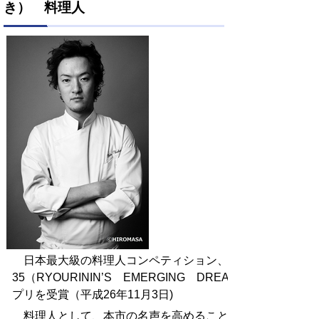
き） 料理人
日本最大級の料理人コンペティション、RED U－
35（RYOURININ’S EMERGING DREAM）2014にお
プリを受賞（平成26年11月3日)
料理人として、本市の名声を高めることに顕著な功績が認