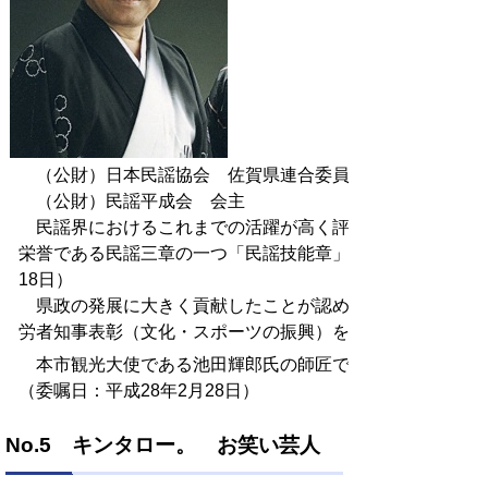
（公財）日本民謡協会 佐賀県連合委員会 委員長
（公財）民謡平成会 会主
民謡界におけるこれまでの活躍が高く評価され、民謡界の
栄誉である民謡三章の一つ「民謡技能章」を受章（平成27年
18日）
県政の発展に大きく貢献したことが認められ、令和3年度
労者知事表彰（文化・スポーツの振興）を受賞（令和3年5月
本市観光大使である池田輝郎氏の師匠でもあられる。
（委嘱日：平成28年2月28日）
No.5 キンタロー。 お笑い芸人