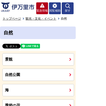
緊急情報
閲覧補助
探す
トップページ
観光・文化・イベント
自然
自然
景観
自然公園
海
季節の花