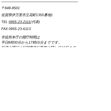
〒848-8501
佐賀県伊万里市立花町1355番地1
TEL
0955-23-2111
(代表)
FAX 0955-23-6113
市役所本庁の開庁時間は
平日8時30分から17時15分までです。
毎週火曜日は証明書発行業務に関して19時まで
延長しておりますのでご利用ください。
市役所へのアクセス
各課連絡先
お問い合わせ