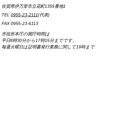
佐賀県伊万里市立花町1355番地1
TEL
0955-23-2111
(代表)
FAX 0955-23-6113
市役所本庁の開庁時間は
平日8時30分から17時15分までです。
毎週火曜日は証明書発行業務に関して19時まで
延長しておりますのでご利用ください。
市役所へのアクセス
各課連絡先
お問い合わせ