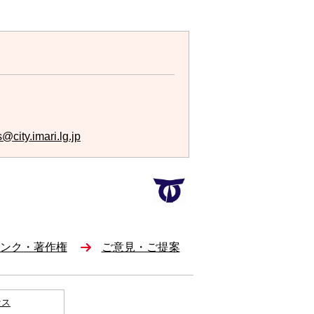
s@city.imari.lg.jp
ンク・著作権
ご意見・ご提案
セス