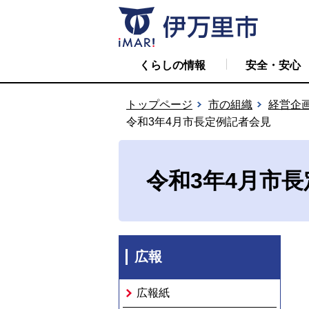
くらしの情報
安全・安心
トップページ
市の組織
経営企
令和3年4月市長定例記者会見
令和3年4月市
広報
広報紙