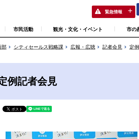
緊急情報
市民活動
観光・文化・イベント
市の
画部
シティセールス戦略課
広報・広聴
記者会見
定
長定例記者会見