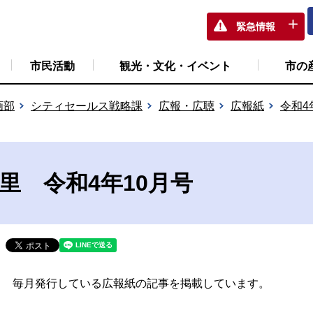
緊急情報
市民活動
観光・文化・イベント
市の
画部
シティセールス戦略課
広報・広聴
広報紙
令和4
万里 令和4年10月号
毎月発行している広報紙の記事を掲載しています。