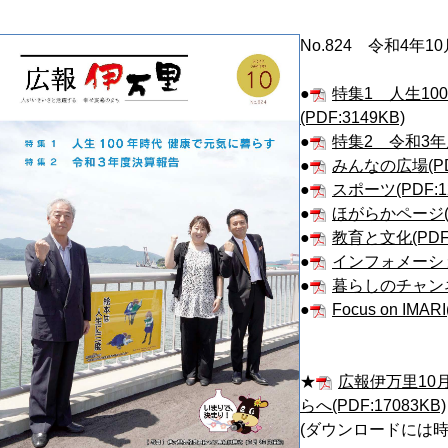
No.824 令和4年1
●
特集1 人生1
(PDF:3149KB)
●
特集2 令和3年度
●
みんなの広場(PDF
●
スポーツ(PDF:1
●
ほがらかページ(PD
●
教育と文化(PDF:
●
インフォメーション
●
暮らしのチャンネル
●
Focus on IMAR
★
広報伊万里10
らへ(PDF:17083KB)
(ダウンロードには