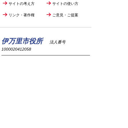
サイトの考え方
サイトの使い方
リンク・著作権
ご意見・ご提案
伊万里市役所
法人番号
1000020412058
〒848-8501
佐賀県伊万里市立花町1355番地1
TEL
0955-23-2111
(代表)
FAX 0955-23-6113
市役所本庁の開庁時間は
平日8時30分から17時15分までです。
毎週火曜日は証明書発行業務に関して19時まで
延長しておりますのでご利用ください。