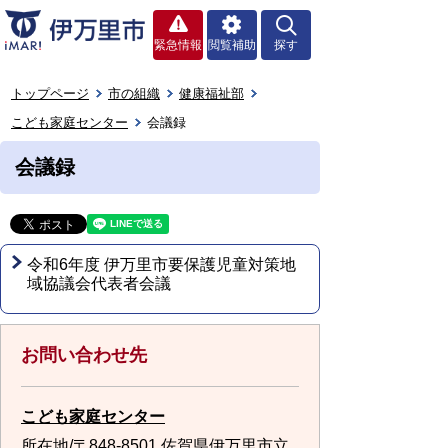
緊急情報
閲覧補助
探す
トップページ
市の組織
健康福祉部
こども家庭センター
会議録
会議録
令和6年度 伊万里市要保護児童対策地
域協議会代表者会議
お問い合わせ先
こども家庭センター
所在地/〒848-8501 佐賀県伊万里市立