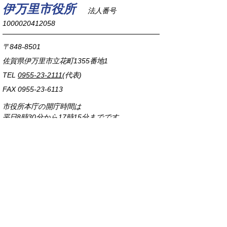
伊万里市役所
法人番号
1000020412058
〒848-8501
佐賀県伊万里市立花町1355番地1
TEL
0955-23-2111
(代表)
FAX 0955-23-6113
市役所本庁の開庁時間は
平日8時30分から17時15分までです。
毎週火曜日は証明書発行業務に関して19時まで
延長しておりますのでご利用ください。
市役所へのアクセス
各課連絡先