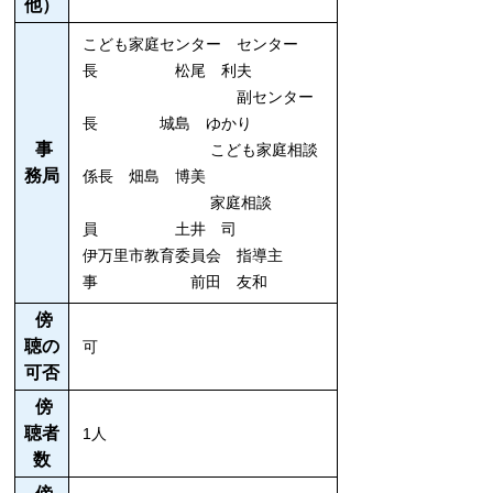
他）
こども家庭センター センター
長 松尾 利夫
副センター
長 城島 ゆかり
事
こども家庭相談
務局
係長 畑島 博美
家庭相談
員 土井 司
伊万里市教育委員会 指導主
事 前田 友和
傍
聴の
可
可否
傍
聴者
1人
数