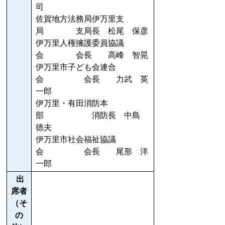
司
佐賀地方法務局伊万里支
局 支局長 松尾 保彦
伊万里人権擁護委員協議
会 会長 髙峰 智晃
伊万里市子ども会連合
会 会長 力武 英
一郎
伊万里・有田消防本
部 消防長 中島
徳夫
伊万里市社会福祉協議
会 会長 尾形 洋
一郎
出
席者
（そ
の