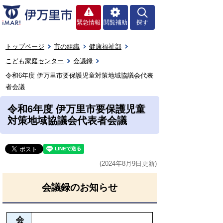
緊急情報
閲覧補助
探す
トップページ
市の組織
健康福祉部
こども家庭センター
会議録
令和6年度 伊万里市要保護児童対策地域協議会代表
者会議
令和6年度 伊万里市要保護児童
対策地域協議会代表者会議
(2024年8月9日更新)
会議録のお知らせ
会