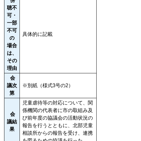
傍
聴不
可・
一部
不可
具体的に記載
の
場合
は、
その
理由
会
議次
※別紙（様式3号の2）
第
児童虐待等の対応について、関
係機関の代表者に市の取組み及
会
び前年度の協議会の活動状況の
議結
報告を行うとともに、北部児童
果
相談所からの報告を受け、連携
を図るための協議を行った。