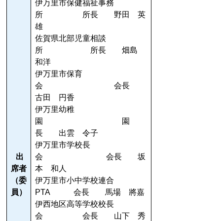
伊万里市保健福祉事務
所 所長 野田 英
雄
佐賀県北部児童相談
所 所長 畑島
和洋
伊万里市保育
会 会長
古田 円香
伊万里幼稚
園 園
長 出雲 令子
伊万里市学校長
出
会 会長 坂
席者
本 和人
（委
伊万里市小中学校連合
員）
PTA 会長 馬場 將嘉
伊西地区高等学校校長
会 会長 山下 秀