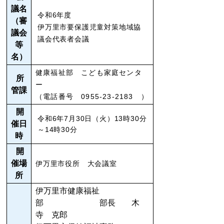
議名
令和6年度
（審
伊万里市要保護児童対策地域協
議会
議会代表者会議
等
名）
健康福祉部 こども家庭センタ
所
ー
管課
（電話番号 0955‐23‐2183 ）
開
令和6年7月30日（火）13時30分
催日
～14時30分
時
開
催場
伊万里市役所 大会議室
所
伊万里市健康福祉
部 部長 木
寺 克郎