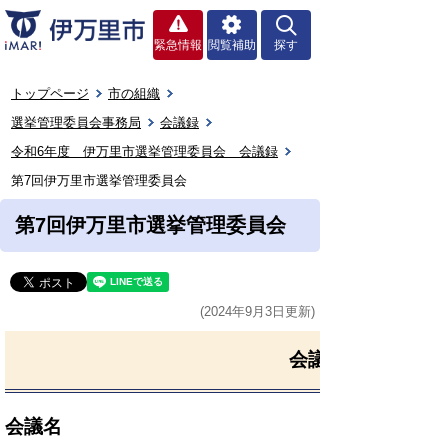
緊急情報
閲覧補助
探す
トップページ
市の組織
選挙管理委員会事務局
会議録
令和6年度 伊万里市選挙管理委員会 会議録
第7回伊万里市選挙管理委員会
第7回伊万里市選挙管理委員会
(2024年9月3日更新)
会議録のお知らせ
会議名