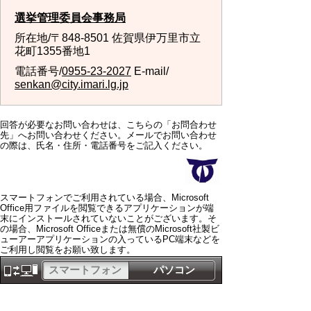
選挙管理委員会事務局
所在地/〒848-8501 佐賀県伊万里市立
花町1355番地1
電話番号/
0955-23-2027
E-mail/
senkan@city.imari.lg.jp
回答が必要なお問い合わせは、こちらの「お問合わせ
先」へお問い合わせください。メールでお問い合わせ
の際は、氏名・住所・電話番号をご記入ください。
スマートフォンでご利用されている場合、Microsoft
Office用ファイルを閲覧できるアプリケーションが端
末にインストールされていないことがございます。そ
の場合、Microsoft Officeまたは無償のMicrosoft社製ビ
ューアーアプリケーションの入っているPC端末などを
ご利用し閲覧をお願い致します。
スマートフォン
パソコン