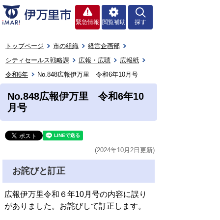
緊急情報
閲覧補助
探す
トップページ
市の組織
経営企画部
シティセールス戦略課
広報・広聴
広報紙
令和6年
No.848広報伊万里 令和6年10月号
No.848広報伊万里 令和6年10
月号
(2024年10月2日更新)
お詫びと訂正
広報伊万里令和６年10月号の内容に誤り
がありました。お詫びして訂正します。