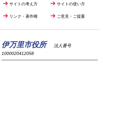
サイトの考え方
サイトの使い方
リンク・著作権
ご意見・ご提案
伊万里市役所
法人番号
1000020412058
〒848-8501
佐賀県伊万里市立花町1355番地1
TEL
0955-23-2111
(代表)
FAX 0955-23-6113
市役所本庁の開庁時間は
平日8時30分から17時15分までです。
毎週火曜日は証明書発行業務に関して19時まで
延長しておりますのでご利用ください。