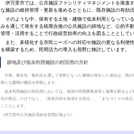
伊万里市では、公共施設ファシリティマネジメントを推進す
な施設の維持管理・更新を進めるとともに、既存施設の有効
そのような中、保有する土地・建物で低未利用となっている
みを通して発生する統廃合後の公共施設の跡地など、公的不
管理・活用することで行政経営効率の向上を図ることとして
また、多様化する市民ニーズへの対応や施設の更なる利便性
を構築するため、民間活力の導入も視野に検討しています。
跡地及び低未利用施設の利活用の方針
今後、複合化・集約化を通して余剰となった建物が発生した場合は、他の
新たな建物の建設を抑制します。
低未利用施設の利活用においては、地域や民間事業者等と連携を図るなど
化の視点」だけでなく、「政策目的を達成する視点」、「まちづくりの視点
こととします。
（伊万里市公共施設等総合管理計画より）