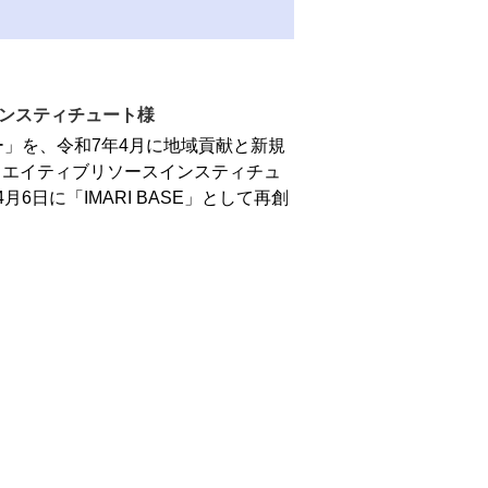
スティチュート様
」を、令和7年4月に地域貢献と新規
リエイティブリソースインスティチュ
日に「IMARI BASE」として再創