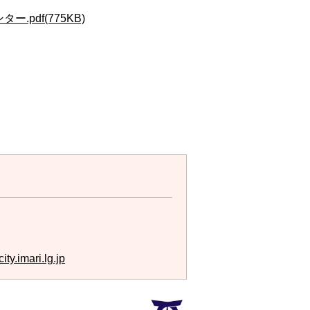
ー.pdf(775KB)
ty.imari.lg.jp