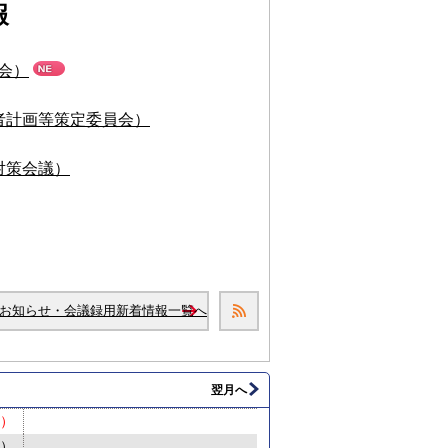
報
会）
者計画等策定委員会）
対策会議）
お知らせ・会議録用新着情報一覧へ
翌月へ
日）
月）