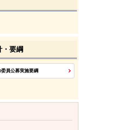
針・要綱
の委員公募実施要綱