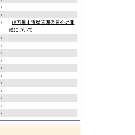
火）
水）
木）
伊万里市選挙管理委員会の開
催について
金）
土）
日）
月）
火）
水）
木）
金）
土）
日）
月）