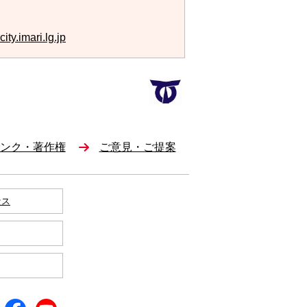
ty.imari.lg.jp
ンク・著作権
ご意見・ご提案
セス