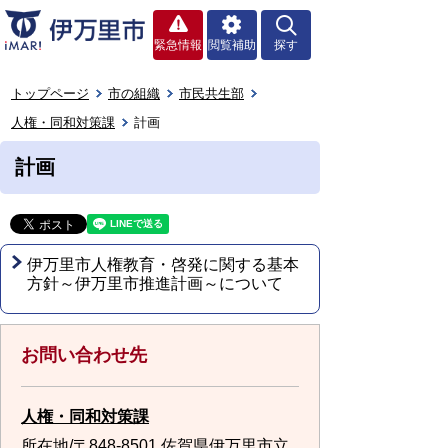
緊急情報
閲覧補助
探す
トップページ
市の組織
市民共生部
人権・同和対策課
計画
計画
伊万里市人権教育・啓発に関する基本
方針～伊万里市推進計画～について
お問い合わせ先
人権・同和対策課
所在地/〒848-8501 佐賀県伊万里市立