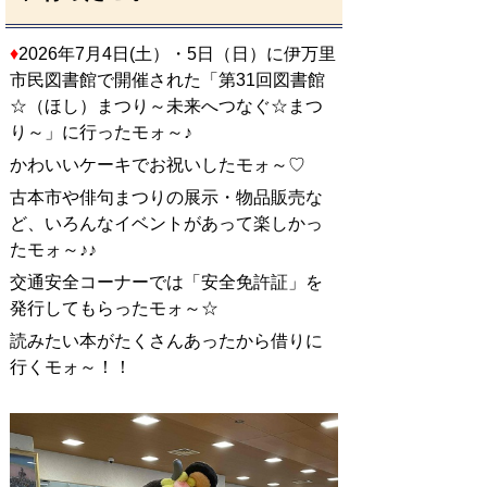
♦
2026年7月4日(土）・5日（日）に伊万里
市民図書館で開催された「第31回図書館
☆（ほし）まつり～未来へつなぐ☆まつ
り～」に行ったモォ～♪
かわいい
ケーキでお祝いしたモォ～♡
古本市や俳句まつりの展示・物品販売な
ど、いろんなイベントがあって楽しかっ
たモォ～♪♪
交通安全コーナーでは「安全免許証」を
発行してもらったモォ～☆
読みたい本がたくさんあったから借りに
行くモォ～！！