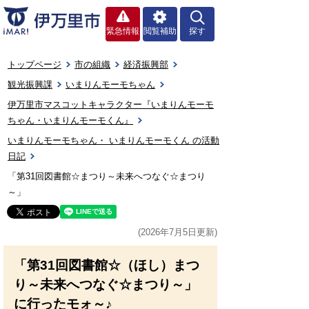
緊急情報
閲覧補助
探す
トップページ
市の組織
経済振興部
観光振興課
いまりんモーモちゃん
伊万里市マスコットキャラクター『いまりんモーモ
ちゃん・いまりんモーモくん』
いまりんモーモちゃん・ いまりんモーモくん の活動
日記
「第31回図書館☆まつり～未来へつなぐ☆まつり
～」
(2026年7月5日更新)
「第31回図書館☆（ほし）まつ
り～未来へつなぐ☆まつり～」
に行ったモォ～♪