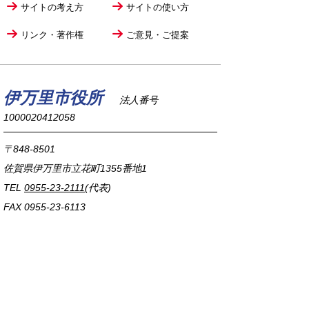
サイトの考え方
サイトの使い方
リンク・著作権
ご意見・ご提案
伊万里市役所
法人番号
1000020412058
〒848-8501
佐賀県伊万里市立花町1355番地1
TEL
0955-23-2111
(代表)
FAX 0955-23-6113
市役所本庁の開庁時間は
平日8時30分から17時15分までです。
毎週火曜日は証明書発行業務に関して19時まで
延長しておりますのでご利用ください。