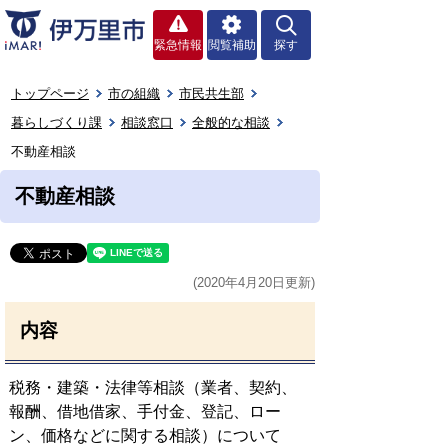
緊急情報
閲覧補助
探す
トップページ
市の組織
市民共生部
暮らしづくり課
相談窓口
全般的な相談
不動産相談
不動産相談
(2020年4月20日更新)
内容
税務・建築・法律等相談（業者、契約、
報酬、借地借家、手付金、登記、ロー
ン、価格などに関する相談）について