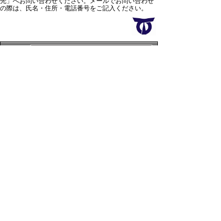
先」へお問い合わせください。メールでお問い合わせ
の際は、氏名・住所・電話番号をご記入ください。
スマートフォン
パソコン
サイトマップ
プライバシーポリ
シー
サイトの考え方
サイトの使い方
リンク・著作権
ご意見・ご提案
伊万里市役所
法人番号
1000020412058
〒848-8501