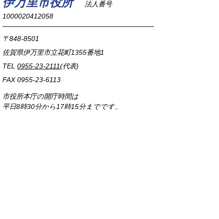
伊万里市役所
法人番号
1000020412058
〒848-8501
佐賀県伊万里市立花町1355番地1
TEL
0955-23-2111
(代表)
FAX 0955-23-6113
市役所本庁の開庁時間は
平日8時30分から17時15分までです。
毎週火曜日は証明書発行業務に関して19時まで
延長しておりますのでご利用ください。
市役所へのアクセス
各課連絡先