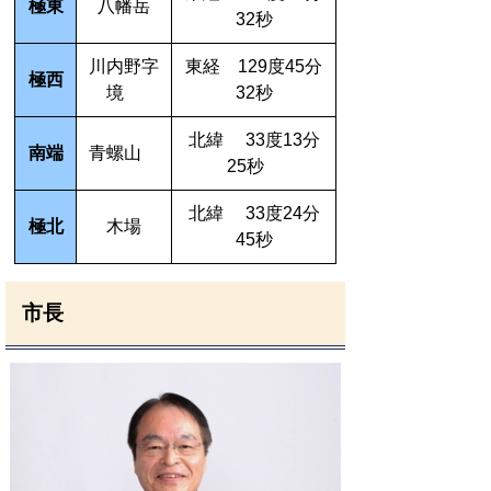
極東
八幡岳
32秒
川内野字
東経 129度45分
極西
境
32秒
北緯 33度13分
南端
青螺山
25秒
北緯 33度24分
極北
木場
45秒
市長