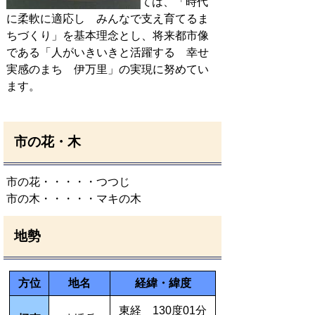
ては、「時代
に柔軟に適応し みんなで支え育てるま
ちづくり」を基本理念とし、将来都市像
である「人がいきいきと活躍する 幸せ
実感のまち 伊万里」の実現に努めてい
ます。
市の花・木
市の花・・・・・つつじ
市の木・・・・・マキの木
地勢
方位
地名
経緯・緯度
東経 130度01分