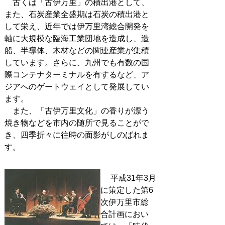
古くは「古伊万里」の積出港として、
また、石炭産業全盛期は石炭の積出港と
して栄え、近年では伊万里湾総合開発を
軸に大規模な臨海工業団地を造成し、造
船、半導体、木材などの関連産業が集積
しています。さらに、九州でも有数の国
際コンテナターミナルを有するなど、ア
ジアへのゲートウェイとして発展してい
ます。
また、「古伊万里文化」の香りが漂う
焼き物などを市内の随所で見ることがで
き、四季折々に往時の面影がしのばれま
す。
平成31年3月
に策定した第6
次伊万里市総
合計画におい