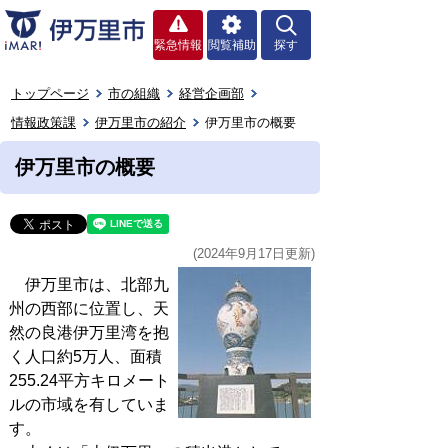
緊急情報
閲覧補助
探す
トップページ
市の組織
経営企画部
情報政策課
伊万里市の紹介
伊万里市の概要
伊万里市の概要
(2024年9月17日更新)
伊万里市は、北部九
州の西部に位置し、天
然の良港伊万里湾を抱
く人口約5万人、面積
255.24平方キロメート
ルの市域を有していま
す。