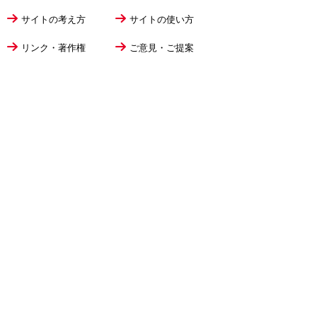
サイトの考え方
サイトの使い方
リンク・著作権
ご意見・ご提案
伊万里市役所
法人番号
1000020412058
〒848-8501
佐賀県伊万里市立花町1355番地1
TEL
0955-23-2111
(代表)
FAX 0955-23-6113
市役所本庁の開庁時間は
平日8時30分から17時15分までです。
毎週火曜日は証明書発行業務に関して19時まで
延長しておりますのでご利用ください。