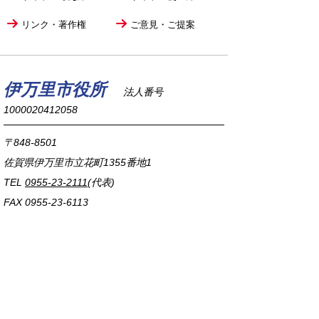
リンク・著作権
ご意見・ご提案
伊万里市役所
法人番号
1000020412058
〒848-8501
佐賀県伊万里市立花町1355番地1
TEL
0955-23-2111
(代表)
FAX 0955-23-6113
市役所本庁の開庁時間は
平日8時30分から17時15分までです。
毎週火曜日は証明書発行業務に関して19時まで
延長しておりますのでご利用ください。