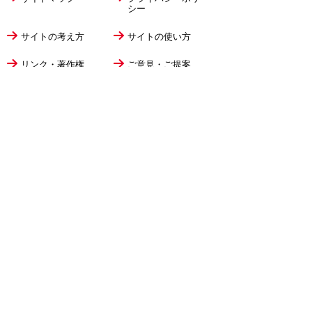
シー
サイトの考え方
サイトの使い方
リンク・著作権
ご意見・ご提案
伊万里市役所
法人番号
1000020412058
〒848-8501
佐賀県伊万里市立花町1355番地1
TEL
0955-23-2111
(代表)
FAX 0955-23-6113
市役所本庁の開庁時間は
平日8時30分から17時15分までです。
毎週火曜日は証明書発行業務に関して19時まで
延長しておりますのでご利用ください。